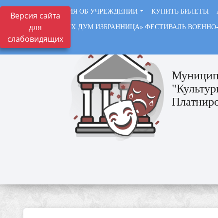
СВЕДЕНИЯ ОБ УЧРЕЖДЕНИИ
КУПИТЬ БИЛЕТЫ
Версия сайта
для
«СОЛДАТСКИХ ДУМ ИЗБРАННИЦА» ФЕСТИВАЛЬ ВОЕННО
слабовидящих
ВАЖНО
Муницип
"Культур
Платниро