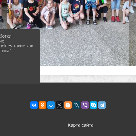
ботки
ие
okies такие как
тика".
Карта сайта