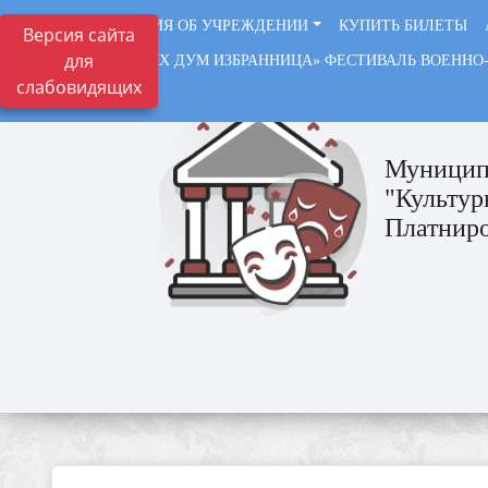
СВЕДЕНИЯ ОБ УЧРЕЖДЕНИИ
КУПИТЬ БИЛЕТЫ
Версия сайта
для
«СОЛДАТСКИХ ДУМ ИЗБРАННИЦА» ФЕСТИВАЛЬ ВОЕННО
слабовидящих
ВАЖНО
Муницип
"Культур
Платниро