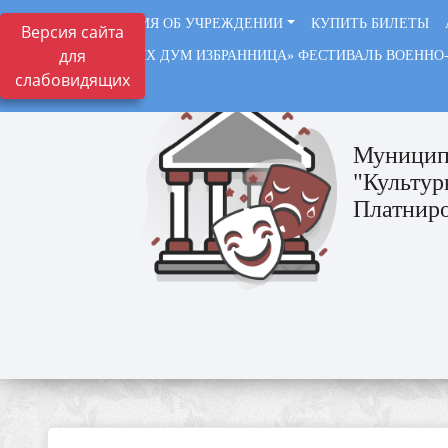
СВЕДЕНИЯ ОБ УЧРЕЖДЕНИИ
КУПИТЬ БИЛЕТЫ
Версия сайта
для
«СОЛДАТСКИХ ДУМ ИЗБРАННИЦА» ФЕСТИВАЛЬ ВОЕННО
слабовидящих
ВАЖНО
Муницип
"Культур
Платниро