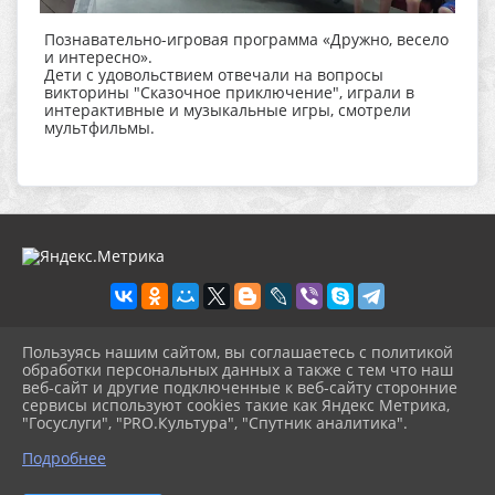
Познавательно-игровая программа «Дружно, весело
и интересно».
Дети с удовольствием отвечали на вопросы
викторины "Сказочное приключение", играли в
интерактивные и музыкальные игры, смотрели
мультфильмы.
Пользуясь нашим сайтом, вы соглашаетесь с политикой
2026 г. platkdc.ru
обработки персональных данных а также с тем что наш
Вход
веб-сайт и другие подключенные к веб-сайту сторонние
Карта сайта
сервисы используют cookies такие как Яндекс Метрика,
Политика обработки персональных данных
"Госуслуги", "PRO.Культура", "Спутник аналитика".
^
Подробнее
Сделано на KubCMS
Разработка и поддержка