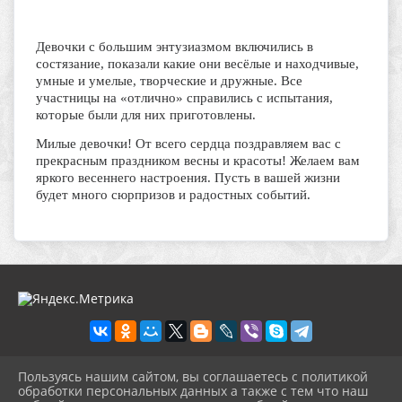
Девочки с большим энтузиазмом включились в
состязание, показали какие они весёлые и находчивые,
умные и умелые, творческие и дружные. Все
участницы на «отлично» справились с испытания,
которые были для них приготовлены.
Милые девочки! От всего сердца поздравляем вас с
прекрасным праздником весны и красоты! Желаем вам
яркого весеннего настроения. Пусть в вашей жизни
будет много сюрпризов и радостных событий.
Пользуясь нашим сайтом, вы соглашаетесь с политикой
2026 г. platkdc.ru
обработки персональных данных а также с тем что наш