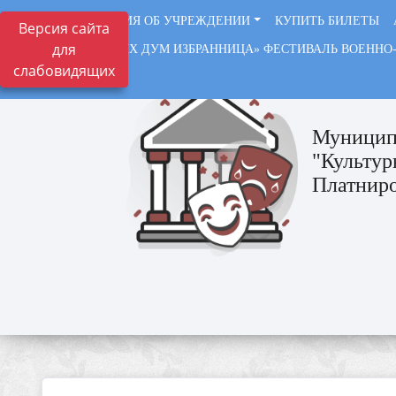
СВЕДЕНИЯ ОБ УЧРЕЖДЕНИИ
КУПИТЬ БИЛЕТЫ
Версия сайта
для
«СОЛДАТСКИХ ДУМ ИЗБРАННИЦА» ФЕСТИВАЛЬ ВОЕННО
слабовидящих
ВАЖНО
Муницип
"Культур
Платниро