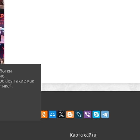
ботки
ие
okies такие как
тика".
Карта сайта