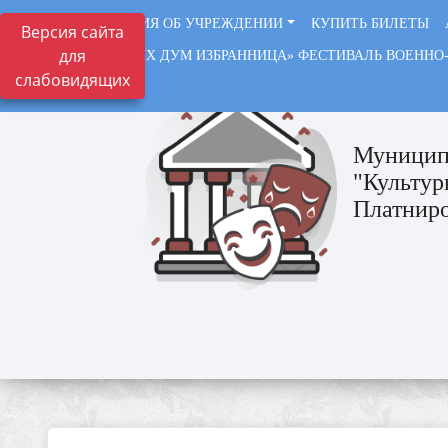
СВЕДЕНИЯ ОБ УЧРЕЖДЕНИИ
КУПИТЬ БИЛЕТЫ
Версия сайта
для
«СОЛДАТСКИХ ДУМ ИЗБРАННИЦА» ФЕСТИВАЛЬ ВОЕННО
слабовидящих
ВАЖНО
Муницип
"Культур
Платниро