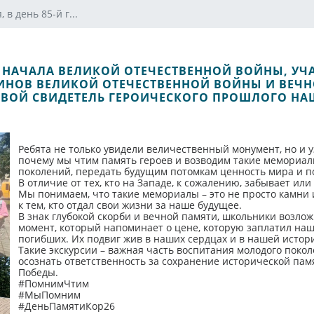
 в день 85-й г...
Ы НАЧАЛА ВЕЛИКОЙ ОТЕЧЕСТВЕННОЙ ВОЙНЫ, УЧ
НОВ ВЕЛИКОЙ ОТЕЧЕСТВЕННОЙ ВОЙНЫ И ВЕЧН
ИВОЙ СВИДЕТЕЛЬ ГЕРОИЧЕСКОГО ПРОШЛОГО НА
Ребята не только увидели величественный монумент, но и у
почему мы чтим память героев и возводим такие мемориалы.
поколений, передать будущим потомкам ценность мира и по
В отличие от тех, кто на Западе, к сожалению, забывает ил
Мы понимаем, что такие мемориалы – это не просто камни 
к тем, кто отдал свои жизни за наше будущее.
В знак глубокой скорби и вечной памяти, школьники возло
момент, который напоминает о цене, которую заплатил наш
погибших. Их подвиг жив в наших сердцах и в нашей истор
Такие экскурсии – важная часть воспитания молодого поко
осознать ответственность за сохранение исторической па
Победы.
#ПомнимЧтим
#МыПомним
#ДеньПамятиКор26