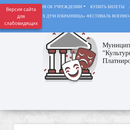
СВЕДЕНИЯ ОБ УЧРЕЖДЕНИИ
КУПИТЬ БИЛЕТЫ
Версия сайта
для
«СОЛДАТСКИХ ДУМ ИЗБРАННИЦА» ФЕСТИВАЛЬ ВОЕННО
слабовидящих
ВАЖНО
Муницип
"Культур
Платниро